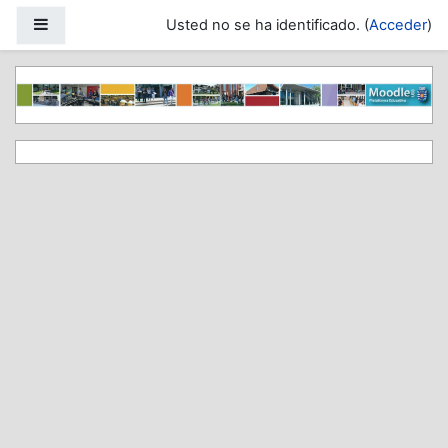
Salta al contenido principal
Panel lateral
Usted no se ha identificado. (
Acceder
)